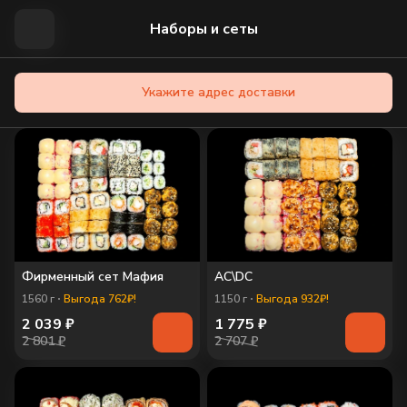
Наборы и сеты
Укажите адрес доставки
Фирменный сет Мафия
AC\DC
1560
г
Выгода 762₽!
1150
г
Выгода 932₽!
2 039
₽
1 775
₽
2 801 ₽
2 707 ₽