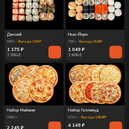
Дисней
Нью-Йорк
680
г
Выгода 105₽!
700
г
Выгода 359₽!
1 175
₽
1 049
₽
1 280 ₽
1 408 ₽
Набор Майами
Набор Голливуд
2860
г
5715
г
Выгода 1858₽!
4 149
₽
2 245
₽