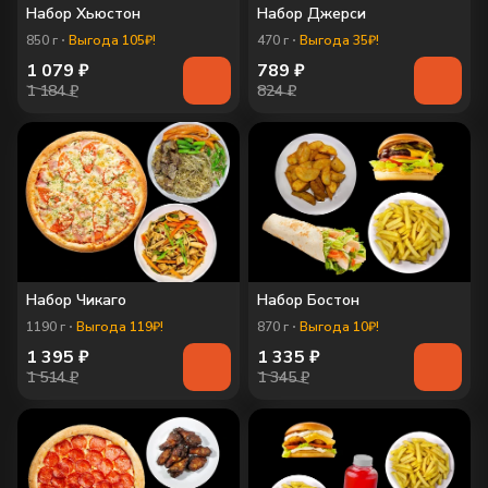
Набор Хьюстон
Набор Джерси
850
г
Выгода 105₽!
470
г
Выгода 35₽!
1 079
₽
789
₽
1 184 ₽
824 ₽
Набор Чикаго
Набор Бостон
1190
г
Выгода 119₽!
870
г
Выгода 10₽!
1 395
₽
1 335
₽
1 514 ₽
1 345 ₽