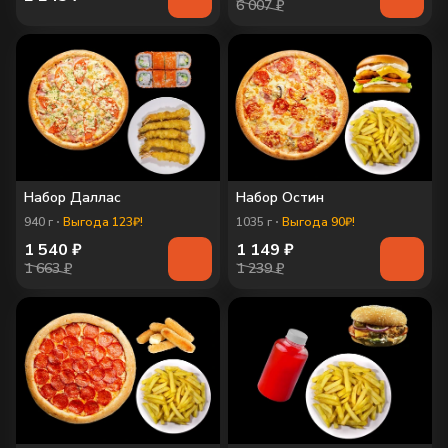
6 007 ₽
Набор Даллас
Набор Остин
940
г
Выгода 123₽!
1035
г
Выгода 90₽!
1 540
₽
1 149
₽
1 663 ₽
1 239 ₽