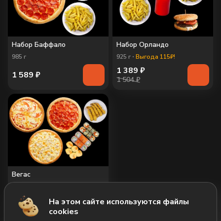
Набор Баффало
Набор Орландо
985
г
925
г
Выгода 115₽!
1 389
₽
1 589
₽
1 504 ₽
Вегас
2425
г
Выгода 1643₽!
1 805
₽
На этом сайте используются файлы
3 448 ₽
cookies