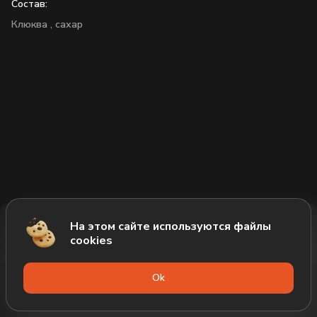
Состав:
Клюква , сахар
На этом сайте используются файлы
Добавить за 226₽
cookies
Оk
Меню
Акции
Профиль
Корзина