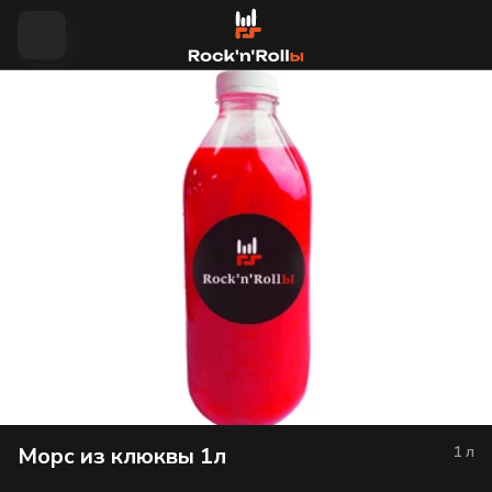
Морс из клюквы 1л
1
л