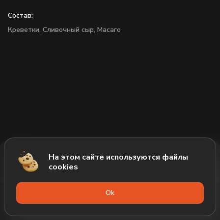
Состав:
Креветки,
Сливочный сыр,
Масаго
На этом сайте используются файлы
Добавить за 845₽
cookies
Оk
Меню
Акции
Профиль
Корзина