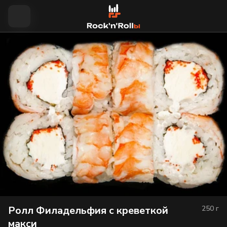
Ролл Филадельфия с креветкой
250
г
макси