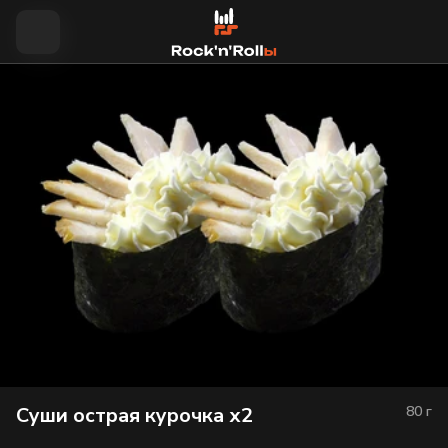
Суши острая курочка х2
80
г