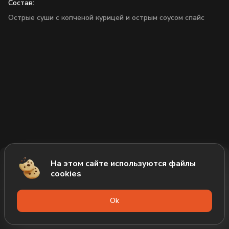
Состав:
Острые суши с копченой курицей и острым соусом спайс
На этом сайте используются файлы
Добавить за 239₽
cookies
Оk
Меню
Акции
Профиль
Корзина